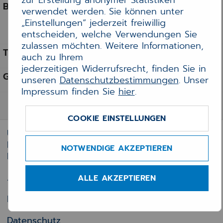
zur Erstellung anonymer Statistiken
verwendet werden. Sie können unter
Datenschutzerklärung CGM TI-
„Einstellungen“ jederzeit freiwillig
Messenger
entscheiden, welche Verwendungen Sie
zulassen möchten. Weitere Informationen,
Adobe Acrobat PDF-Datei
auch zu Ihrem
jederzeitigen Widerrufsrecht, finden Sie in
194 KB
unseren
Datenschutzbestimmungen
. Unser
Impressum finden Sie
hier
.
DOWNLOAD
COOKIE EINSTELLUNGEN
Über uns
Kontakt
NOTWENDIGE AKZEPTIEREN
Produktspezifische Datenschutzerklärungen
Allgemeine Geschäftsbedingungen
ALLE AKZEPTIEREN
Downloads
Datenschutz