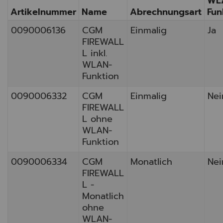
WL
Artikelnummer
Name
Abrechnungsart
Fun
0090006136
CGM
Einmalig
Ja
FIREWALL
L inkl.
WLAN-
Funktion
0090006332
CGM
Einmalig
Nei
FIREWALL
L ohne
WLAN-
Funktion
0090006334
CGM
Monatlich
Nei
FIREWALL
L -
Monatlich
ohne
WLAN-