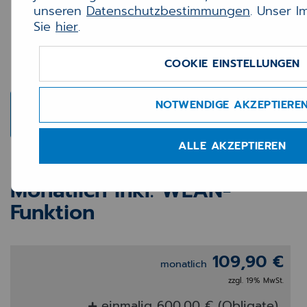
unseren
Datenschutzbestimmungen
. Unser 
Sie
hier
.
COOKIE EINSTELLUNGEN
NOTWENDIGE AKZEPTIERE
ALLE AKZEPTIEREN
CGM FIREWALL L -
Monatlich inkl. WLAN-
Funktion
109,90 €
monatlich
zzgl. 19% MwSt.
einmalig 600,00 € (Obligate)