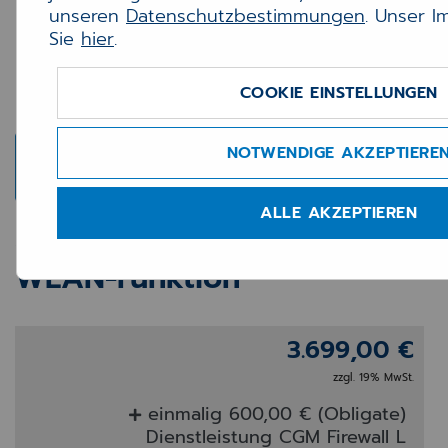
unseren
Datenschutzbestimmungen
. Unser 
Sie
hier
.
COOKIE EINSTELLUNGEN
NOTWENDIGE AKZEPTIERE
ALLE AKZEPTIEREN
CGM FIREWALL L inkl.
WLAN-Funktion
3.699,00 €
zzgl. 19% MwSt.
einmalig 600,00 € (Obligate)
Dienstleistung CGM Firewall L