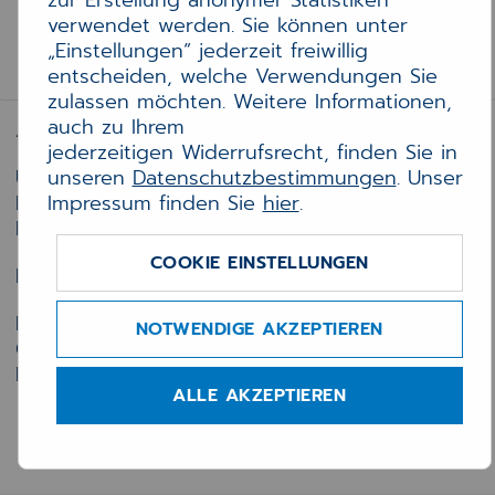
zur Erstellung anonymer Statistiken
verwendet werden. Sie können unter
„Einstellungen“ jederzeit freiwillig
ALLGEMEINE GESCHÄFTSBEDINGUNGEN
entscheiden, welche Verwendungen Sie
zulassen möchten. Weitere Informationen,
auch zu Ihrem
Allgemeine Geschäftsbedingungen
jederzeitigen Widerrufsrecht, finden Sie in
unseren
Datenschutzbestimmungen
. Unser
Über uns
Impressum finden Sie
hier
.
Kontakt
Produktspezifische Datenschutzerklärungen
COOKIE EINSTELLUNGEN
Downloads
Datenschutz
NOTWENDIGE AKZEPTIEREN
Cookies
Impressum
ALLE AKZEPTIEREN