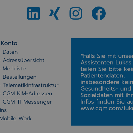
 Konto
 Daten
*Falls Sie mit unse
 Adressübersicht
Assistenten Lukas
 Merkliste
teilen Sie bitte ke
Patientendaten,
 Bestellungen
insbesondere kei
 Telematikinfrastruktur
Gesundheits- und
e CGM KIM-Adressen
Sozialdaten mit ih
Infos finden Sie au
e CGM TI-Messenger
www.cgm.com/luka
ins
Mobile Work