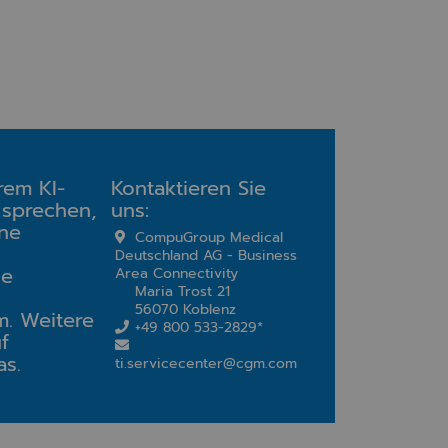
rem KI-
Kontaktieren Sie
 sprechen,
uns:
ine
CompuGroup Medical
Deutschland AG - Business
ne
Area Connectivity
Maria Trost 21
56070 Koblenz
m. Weitere
+49 800 533-2829*
f
s.
ti.servicecenter@cgm.com