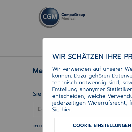
WIR SCHÄTZEN IHRE P
Wir verwenden auf unserer Web
Mein Konto
können. Dazu gehören Datenvera
technisch notwendig sind, sow
Mein Konto
Erstellung anonymer Statistike
Sie haben schon ein Konto?
entscheiden, welche Verwendu
jederzeitigen Widerrufsrecht, 
E-Mail-Adresse
*
Sie
hier
.
COOKIE EINSTELLUNGEN
ICH HABE MEIN PASSWORT VERGESSEN