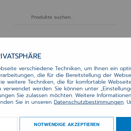
Produkte
TI-Zertifikatsablauf
Über uns
Kontak
RIVATSPHÄRE
seite verschiedene Techniken, um Ihnen ein optim
rbeitungen, die für die Bereitstellung der Websei
ie weitere Techniken, die für komfortable Webseit
n verwendet werden. Sie können unter „Einstellungen
ngen Sie zulassen möchten. Weitere Informationen
finden Sie in unseren
Datenschutzbestimmungen
. 
Passwort
*
NOTWENDIGE AKZEPTIEREN
ANMELDEN